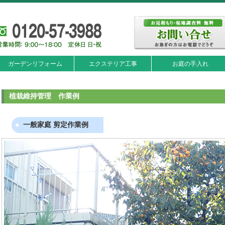
ガーデンリフォーム
エクステリア工事
お庭の手入れ
植栽維持管理 作業例
一般家庭 剪定作業例