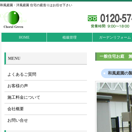
和風庭園・洋風庭園 住宅の庭造りはお任せ下さい
HOME
植栽管理
ガーデンリフォーム
一般住宅お庭 
MENU
和風庭園の
よくあるご質問
お客様の声
施工料金について
会社概要
お問い合せ